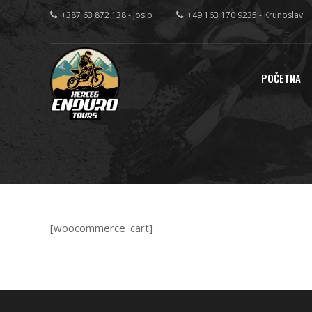
+387 63 872 138 - Josip
+49 163 170 9235 - Krunoslav
POČETNA
[woocommerce_cart]